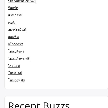
รับประกาศโฆษณา
รีสอร์ท
สำนักงาน
หอพัก
อพาร์ทเม้นท์
ออฟฟิศ
เซ้งกิจการ
โพสอสังหา
โพสอสังหา-ฟรี
โรงแรม
โฮมสเตย์
โฮมออฟฟิศ
Recent Buzzs