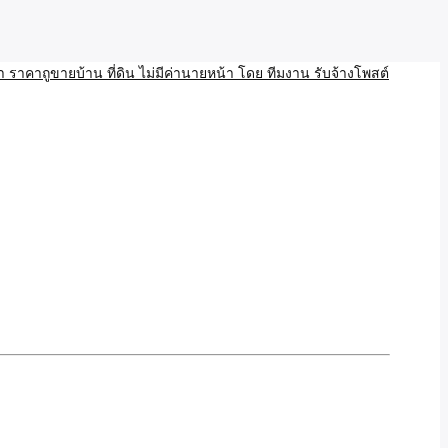
บ้าน ขายที่ดิน เว็บประกาศ โพส โฆษณา ลงประกาศฟรี
ลและAI โพสต์บ้านที่ดิน
งโพสอสังหา ราคาถูขายบ้าน
้านที่ดิน