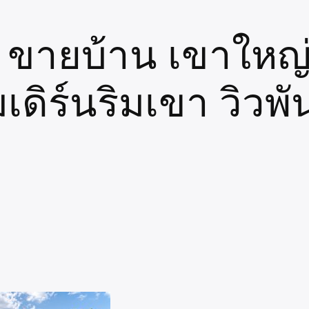
่น ขายบ้าน เขาใหญ
ิร์นริมเขา วิวพัน