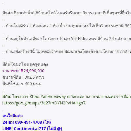
.
มีหลังเดียวเท่านั่น! #บ้านสไตล์โมเดร์มริมเขา วิวธรรมชาติเต็มๆหาที่อื่นไม
.
– บ้านโมเดิร์น 4 ห้องนอน 4 ห้องน้ำ บนหุบเขาสูง ได้เห็นวิวธรรมชาติ 3
.
– บ้านอยู่ในทำเลดีของโครงการ Khao Yai Hideaway มีบ้าน 24 หลัง ขาย
.
– บ้านเพิ่งสร้างปีนี้ ไม่เคยมีเจ้าของ พัฒนาเองโดยเจ้าของโครงการ กำ
.
ที่ดินโฉนดโฉนดครุฑแดง
ราคาขาย ฿24,990,000
ขนาดที่ดิน : 302.6 ตร.ว
พื้นที่ใช้สอย: 400 ตร.ม
.
พิกัด: โครงการ Khao Yai Hideaway ต.วังกะทะ อ.ปากช่อง จ.นครราชสีมา
https://goo.gl/maps/3d27mDYN2PvHAHgh7
.
สนใจติดต่อ
24 ชม 099-491-4708 (ไท)
LINE: Continental717 (ไม่มี @)