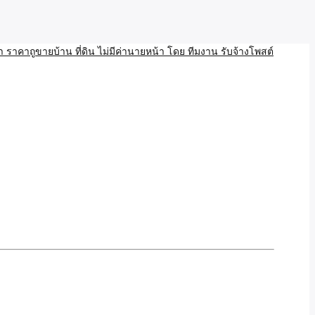
บ้าน ขายที่ดิน เว็บประกาศ โพส โฆษณา ลงประกาศฟรี
ลและAI โพสต์บ้านที่ดิน
งโพสอสังหา ราคาถูขายบ้าน
้านที่ดิน