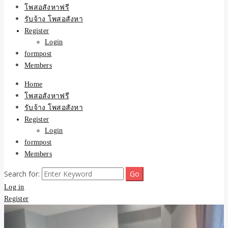
ขายบ้าน ที่ดิน ไม่มีค่านาย
โพสอสังหาฟรี
รับจ้าง โพสอสังหา
หน้า โดย ทีมงาน รับจ้าง
Register
Login
โพสต์อสังหา-บ้านที่ดิน
formpost
Members
Home
โพสอสังหาฟรี
รับจ้าง โพสอสังหา
Register
Login
formpost
Members
Search for:
Log in
Register