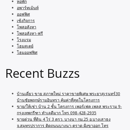
หอพัก
อพาร์ทเม้นท์
ออฟฟิศ
เซ้งกิจการ
โพสอสังหา
โพสอสังหา-ฟรี
โรงแรม
โฮมสเตย์
โฮมออฟฟิศ
Recent Buzzs
บ้านเดี่ยว ขาย สภาพใหม่ ราคาขายพิเศษ พระยาสุเรนทร์30
บ้านชัยพฤกษ์รามอินทรา คุ้มค่าที่สุดในโครงการ
ขาย/ให้เช่า บ้าน 2 ชั้น โครงการ เพอร์เฟค เพลส พระราม 9-
กรุงเทพกรีฑา ทำเลดีมาก โทร 098-428-2935
ขายด่วน ที่ดิน 4 ไร่ 3 ตรว. บางนา กม.25 อ.บางเสาธง
จ.สมุทรปราการ ติดถนนบางนา-ตราด ฝั่งขาออก โทร