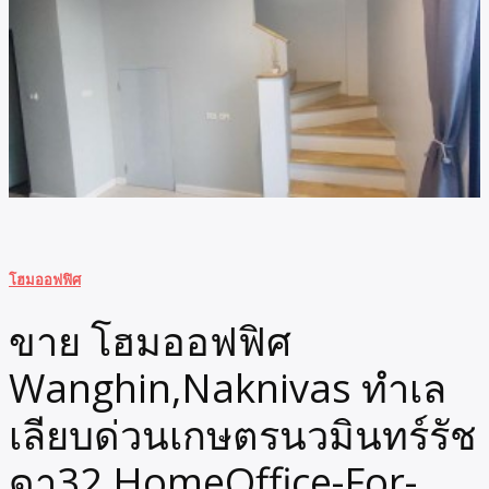
โฮมออฟฟิศ
ขาย โฮมออฟฟิศ
Wanghin,Naknivas ทำเล
เลียบด่วนเกษตรนวมินทร์รัช
ดา32 HomeOffice-For-