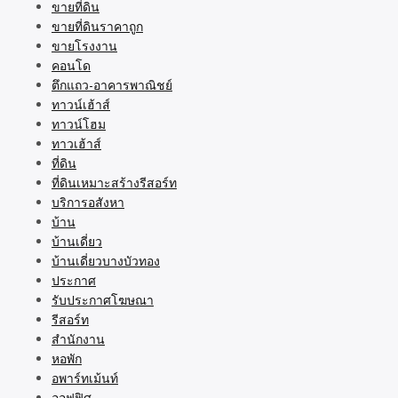
ขายที่ดิน
ขายที่ดินราคาถูก
ขายโรงงาน
คอนโด
ตึกแถว-อาคารพาณิชย์
ทาวน์เฮ้าส์
ทาวน์โฮม
ทาวเฮ้าส์
ที่ดิน
ที่ดินเหมาะสร้างรีสอร์ท
บริการอสังหา
บ้าน
บ้านเดี่ยว
บ้านเดี่ยวบางบัวทอง
ประกาศ
รับประกาศโฆษณา
รีสอร์ท
สำนักงาน
หอพัก
อพาร์ทเม้นท์
ออฟฟิศ