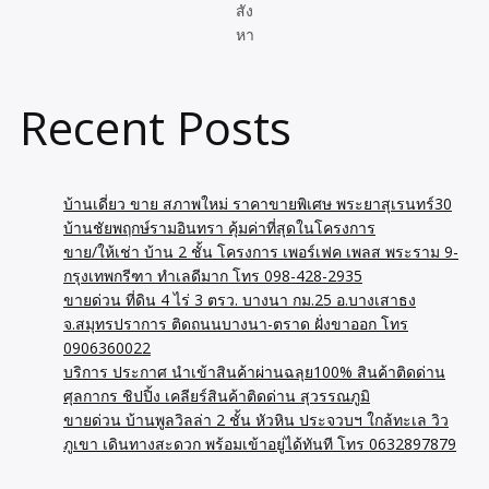
สัง
หา
Recent Posts
บ้านเดี่ยว ขาย สภาพใหม่ ราคาขายพิเศษ พระยาสุเรนทร์30
บ้านชัยพฤกษ์รามอินทรา คุ้มค่าที่สุดในโครงการ
ขาย/ให้เช่า บ้าน 2 ชั้น โครงการ เพอร์เฟค เพลส พระราม 9-
กรุงเทพกรีฑา ทำเลดีมาก โทร 098-428-2935
ขายด่วน ที่ดิน 4 ไร่ 3 ตรว. บางนา กม.25 อ.บางเสาธง
จ.สมุทรปราการ ติดถนนบางนา-ตราด ฝั่งขาออก โทร
0906360022
บริการ ประกาศ นำเข้าสินค้าผ่านฉลุย100% สินค้าติดด่าน
ศุลกากร ชิปปิ้ง เคลียร์สินค้าติดด่าน สุวรรณภูมิ
ขายด่วน บ้านพูลวิลล่า 2 ชั้น หัวหิน ประจวบฯ ใกล้ทะเล วิว
ภูเขา เดินทางสะดวก พร้อมเข้าอยู่ได้ทันที โทร 0632897879