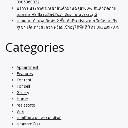
0906360022
บริการ ประกาศ นำเข้าสินค้าผ่านฉลุย100% สินค้าติดด่าน
ศุลกากร ชิปปิ้ง เคลียร์สินค้าติดด่าน สุวรรณภูมิ
ขายด่วน บ้านพูลวิลล่า 2 ชั้น หัวหิน ประจวบฯ ใกล้ทะเล วิว
ภูเขา เดินทางสะดวก พร้อมเข้าอยู่ได้ทันที โทร 0632897879
Categories
Appartment
Features
For rent
For sell
Gallery
Home
realestate
Villa
ขายตึกแถวอาคารพาณิชย์
ขายทาวน์โฮม