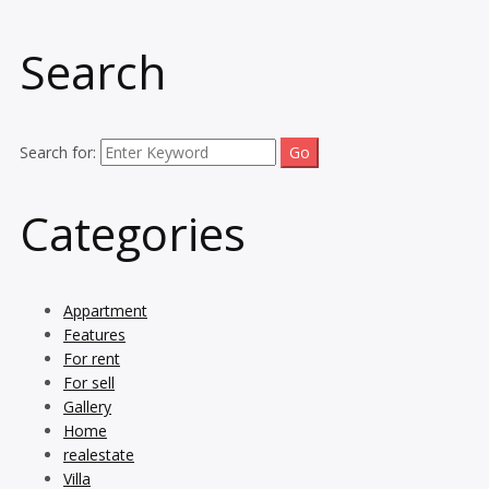
Search
Search for:
Categories
Appartment
Features
For rent
For sell
Gallery
Home
realestate
Villa