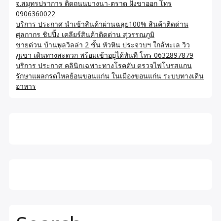
จ.สมุทรปราการ ติดถนนบางนา-ตราด ฝั่งขาออก โทร
0906360022
บริการ ประกาศ นำเข้าสินค้าผ่านฉลุย100% สินค้าติดด่าน
ศุลกากร ชิปปิ้ง เคลียร์สินค้าติดด่าน สุวรรณภูมิ
ขายด่วน บ้านพูลวิลล่า 2 ชั้น หัวหิน ประจวบฯ ใกล้ทะเล วิว
ภูเขา เดินทางสะดวก พร้อมเข้าอยู่ได้ทันที โทร 0632897879
บริการ ประกาศ คลินิกเฉพาะทางโรคตับ ตรวจไฟโบรสแกน
รักษาแผลกรดไหลย้อนขอนแก่น ในเมืองขอนแก่น ระบบทางเดิน
อาหาร